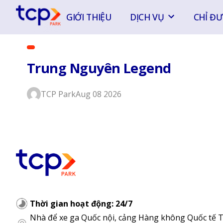
Chuyển
GIỚI THIỆU
DỊCH VỤ
CHỈ Đ
đến
phần
nội
dung
Trung Nguyên Legend
TCP Park
Aug 08 2026
Thời gian hoạt động: 24/7
Nhà để xe ga Quốc nội, cảng Hàng không Quốc tế 